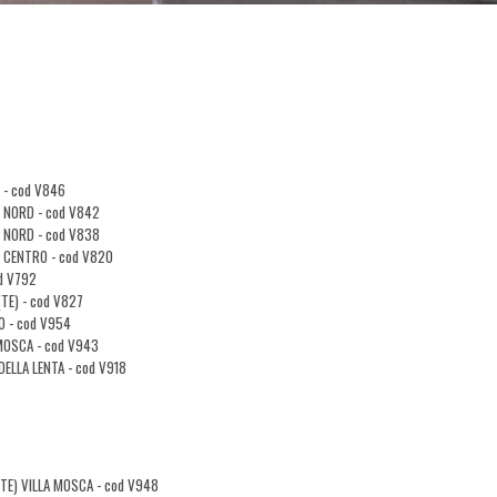
O - cod V846
DO NORD - cod V842
DO NORD - cod V838
DO CENTRO - cod V820
od V792
(TE) - cod V827
O - cod V954
 MOSCA - cod V943
DELLA LENTA - cod V918
 (TE) VILLA MOSCA - cod V948