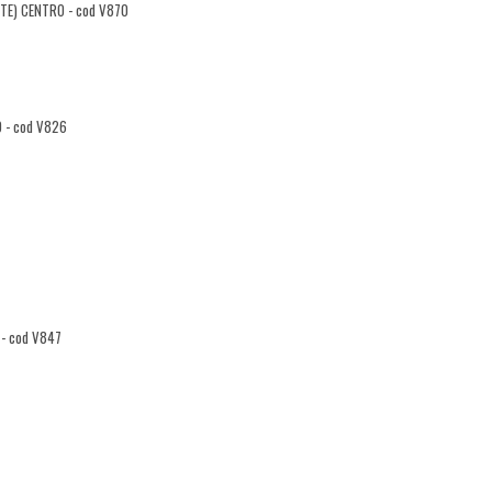
 (TE) CENTRO - cod V870
O - cod V826
 - cod V847