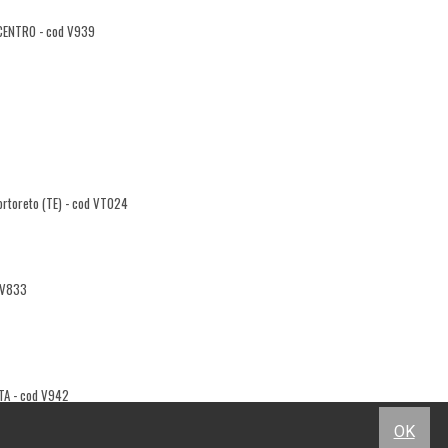
 CENTRO - cod V939
Tortoreto (TE) - cod VT024
d V833
NTA - cod V942
OK