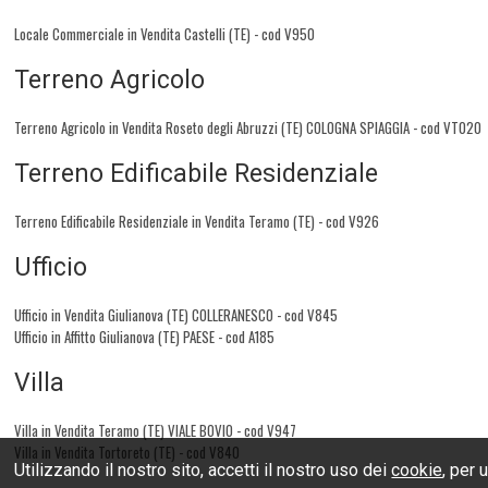
Locale Commerciale in Vendita Castelli (TE) - cod V950
Terreno Agricolo
Terreno Agricolo in Vendita Roseto degli Abruzzi (TE) COLOGNA SPIAGGIA - cod VT020
Terreno Edificabile Residenziale
Terreno Edificabile Residenziale in Vendita Teramo (TE) - cod V926
Ufficio
Ufficio in Vendita Giulianova (TE) COLLERANESCO - cod V845
Ufficio in Affitto Giulianova (TE) PAESE - cod A185
Villa
Villa in Vendita Teramo (TE) VIALE BOVIO - cod V947
Villa in Vendita Tortoreto (TE) - cod V840
Utilizzando il nostro sito, accetti il nostro uso dei
cookie
, per 