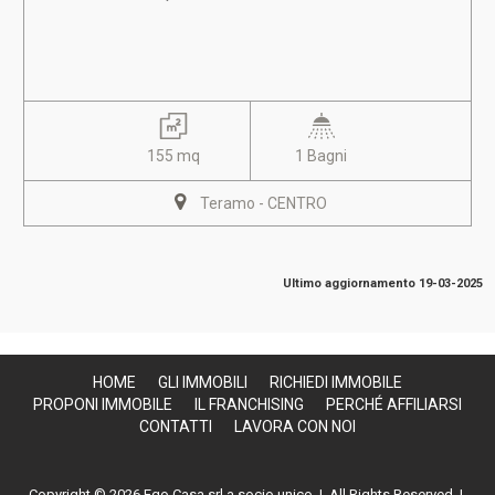
155 mq
1 Bagni
Teramo - CENTRO
Ultimo aggiornamento 19-03-2025
HOME
GLI IMMOBILI
RICHIEDI IMMOBILE
PROPONI IMMOBILE
IL FRANCHISING
PERCHÉ AFFILIARSI
CONTATTI
LAVORA CON NOI
Copyright © 2026 Ego Casa srl a socio unico | All Rights Reserved |