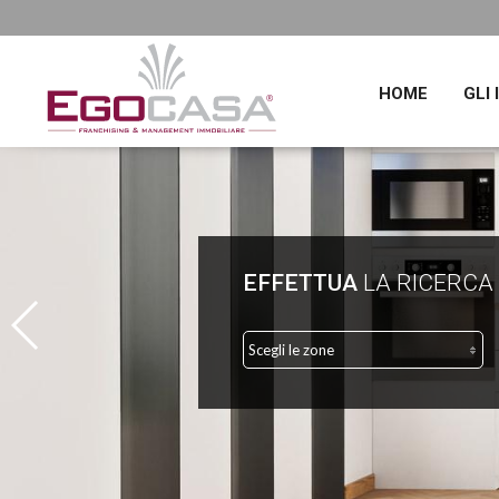
HOME
GLI
EFFETTUA
LA RICERCA
Scegli le zone