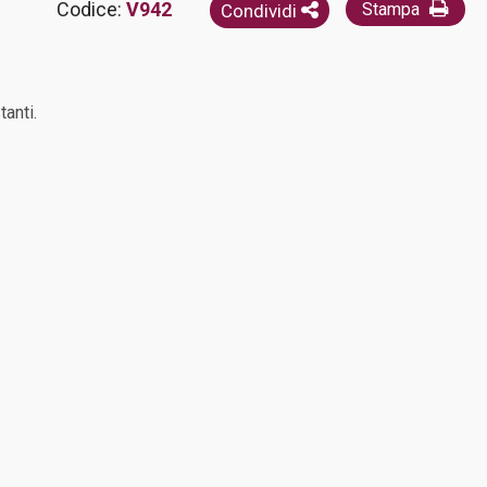
Codice:
V942
Stampa
Condividi
anti.