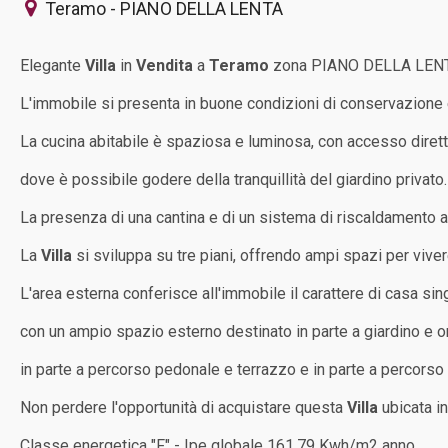
Teramo - PIANO DELLA LENTA
Elegante
Villa
in
Vendita
a
Teramo
zona PIANO DELLA LENT
L'immobile si presenta in buone condizioni di conservazione 
La cucina abitabile è spaziosa e luminosa, con accesso diret
dove è possibile godere della tranquillità del giardino privato.
La presenza di una cantina e di un sistema di riscaldamento 
La
Villa
si sviluppa su tre piani, offrendo ampi spazi per vivere
L'area esterna conferisce all'immobile il carattere di casa si
con un ampio spazio esterno destinato in parte a giardino e o
in parte a percorso pedonale e terrazzo e in parte a percorso 
Non perdere l'opportunità di acquistare questa
Villa
ubicata in
Classe energetica "F" - Ipe globale 161.79 Kwh/m2 anno.