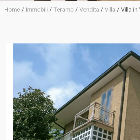
Home
/
Immobili
/
Teramo
/
Vendita
/
Villa
/
Villa i