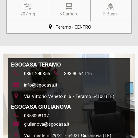
207 mq
5 Camere
3 Bagni
Teramo - CENTRO
EGOCASA TERAMO
0861 240355
393 90.64.116
info@egocasa.it
Via Vittorio Veneto n. 6 - Teramo 64100 (TE)
EGOCASA GIULIANOVA
0858008107
giulianova@egocasa.it
Via Trieste n. 29/31 - 64021 Giulianova (TE)