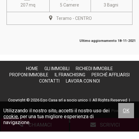
207 mq
5 Camere
3 Bagni
Teramo - CENTRO
Ultimo aggiornamento 18-11-2021
HOME
GLI IMMOBILI
RICHIEDI IMMOBILE
PROPONI IMMOBILE
IL FRANCHISING
PERCHÉ AFFILIARSI
CONTATTI
LAVORA CON NOI
Copyright © 2026 Ego Casa srl a socio unico | All Rights Reserved |
Utilizzando il nostro sito, accetti il nostro uso dei
OK
P.IVA 01632710677
|
Site Map
|
Privacy
|
Cookie policy
| Powered By
cookie
, per una tua migliore esperienza di
Gestim
navigazione.
CHIAMACI
SCRIVICI