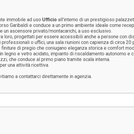
gante immobile ad uso
Ufficio
all'interno di un prestigioso palazze
Corso Garibaldi e conduce a un primo ambiente ideale come rece
e un ascensore privato/montacarichi, a uso esclusivo.
 tra loro, progettati per essere accessibili anche a persone con dis
 professionali o uffici, una sala riunioni con capienza di circa 20
n finiture di pregio che coniugano eleganza storica e comfort mode
a in legno e vetro acidato, impianto di riscaldamento autonomo e 
i, che conduce al primo piano tramite scala interna.
per una attività ricettiva.
vitiamo a contattarci direttamente in agenzia.