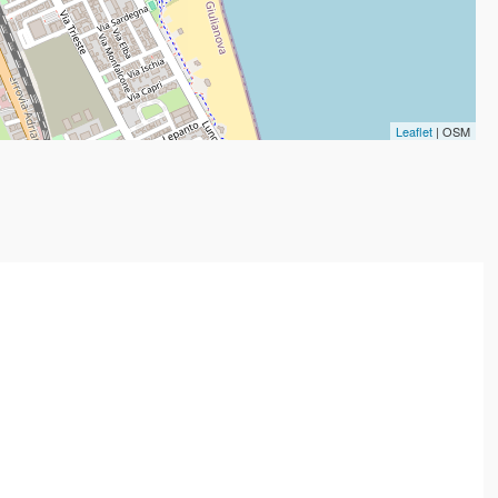
Leaflet
| OSM