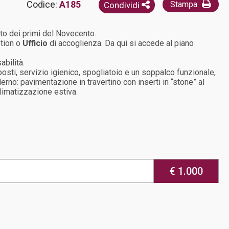
Codice:
A185
Stampa
Condividi
tto dei primi del Novecento.
ption o
Ufficio
di accoglienza. Da qui si accede al piano
abilità.
 posti, servizio igienico, spogliatoio e un soppalco funzionale,
rno: pavimentazione in travertino con inserti in “stone” al
climatizzazione estiva.
€ 1.000