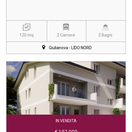
120 mq
2 Camere
2 Bagni
Giulianova - LIDO NORD
IN VENDITA
€ 197.000