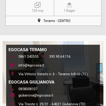
155 mq
1 Bagni
Teramo - CENTRO
EGOCASA TERAMO
0861 240355
393 90.64.116
info@egocasa.it
Via Vittorio Veneto n. 6 - Teramo 64100 (TE)
EGOCASA GIULIANOVA
0858008107
giulianova@egocasa.it
Via Trieste n. 29/31 - 64021 Giulianova (TE)