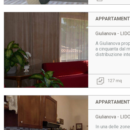
APPARTAMENTO
Giulianova - LI
A Giulianova prop
a cinquanta dal m
distribuzione int
127 mq
APPARTAMENTO
Giulianova - LI
In una delle zon