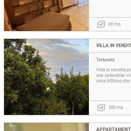
60 mq
VILLA IN VENDI
Tortoreto
Villa in vendita 
una splendida vis
circa 600mq che c
300 mq
APPARTAMENTO