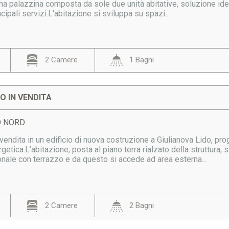
 una palazzina composta da sole due unità abitative, soluzione idea
cipali servizi.L'abitazione si sviluppa su spazi...
2 Camere
1 Bagni
 IN VENDITA
DO NORD
endita in un edificio di nuova costruzione a Giulianova Lido, prog
rgetica.L’abitazione, posta al piano terra rialzato della struttura,
nale con terrazzo e da questo si accede ad area esterna...
2 Camere
2 Bagni