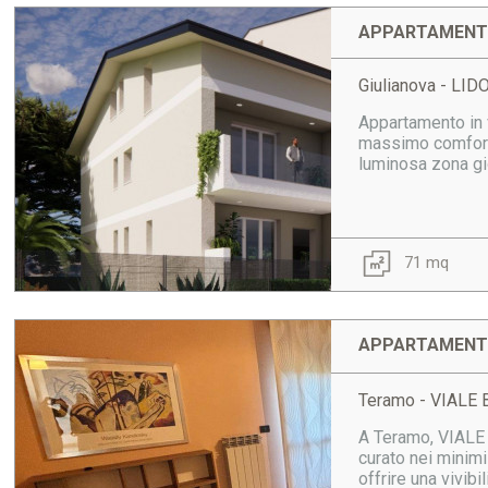
APPARTAMENTO
Giulianova - LI
Appartamento in v
massimo comfort a
luminosa zona gio
71 mq
APPARTAMENTO
Teramo - VIALE
A Teramo, VIALE 
curato nei minimi
offrire una vivibi