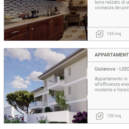
terra rialzato di
vicinanza dei prin
135 mq
APPARTAMENTO
Giulianova - LI
Appartamento in v
all’efficienza ene
moderna e funzio
120 mq