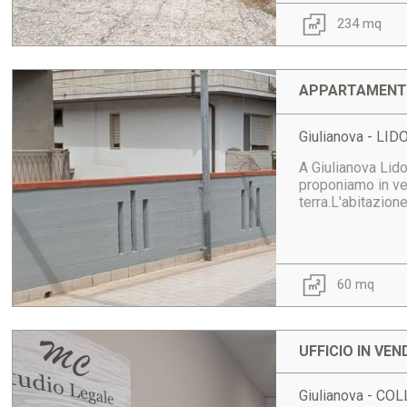
234 mq
APPARTAMENTO
Giulianova - LID
A Giulianova Lido,
proponiamo in ven
terra.L'abitazion
60 mq
UFFICIO IN VEN
Giulianova - C