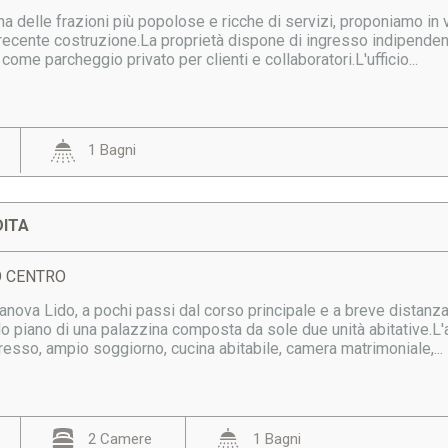
una delle frazioni più popolose e ricche di servizi, proponiamo in v
 recente costruzione.La proprietà dispone di ingresso indipenden
come parcheggio privato per clienti e collaboratori.L'ufficio...
1 Bagni
DITA
DO CENTRO
ianova Lido, a pochi passi dal corso principale e a breve distan
o piano di una palazzina composta da sole due unità abitative.L'
esso, ampio soggiorno, cucina abitabile, camera matrimoniale,...
2 Camere
1 Bagni