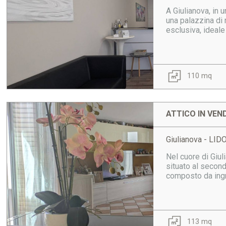
A Giulianova, in 
una palazzina di
esclusiva, ideale 
110 mq
ATTICO IN VEN
Giulianova - LI
Nel cuore di Giul
situato al second
composto da ingr
113 mq