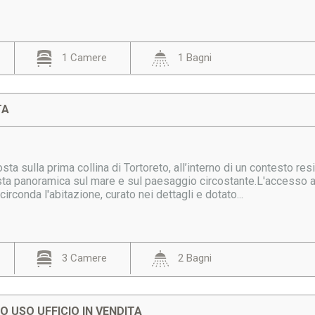
1 Camere
1 Bagni
TA
posta sulla prima collina di Tortoreto, all’interno di un contesto r
ta panoramica sul mare e sul paesaggio circostante.L'accesso all
irconda l'abitazione, curato nei dettagli e dotato...
3 Camere
2 Bagni
 USO UFFICIO IN VENDITA