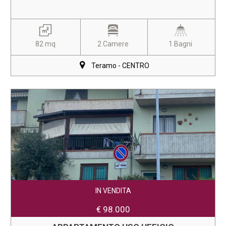
82 mq
2 Camere
1 Bagni
Teramo - CENTRO
IN VENDITA
€ 98.000