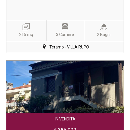
215 mq
3 Camere
2 Bagni
Teramo - VILLA RUPO
IN VENDITA
€ 385.000