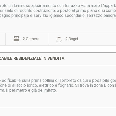
toreto un luminoso appartamento con terrazzo vista mare.L'appart
nziale di recente costruzione, è posto al primo piano e si compo
bagno principale e servizio igienico secondario. Terrazzo panora
2 Camere
2 Bagni
CABILE RESIDENZIALE IN VENDITA
o edificabile sulla prima collina di Tortoreto da cui è possibile g
ne di allaccio idrico, elettrico e fognario. Si trova in zona B con i
rra. Il perimetro è già delimitato...