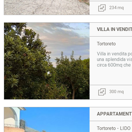
234 mq
VILLA IN VENDI
Tortoreto
Villa in vendita 
una splendida vis
circa 600mq che c
300 mq
APPARTAMENTO
Tortoreto - LIDO