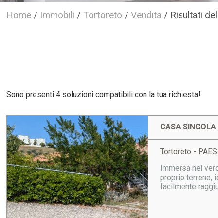
Home
/
Immobili
/
Tortoreto
/
Vendita
/
Risultati de
Sono presenti 4 soluzioni compatibili con la tua richiesta!
CASA SINGOLA 
Tortoreto - PAES
Immersa nel verde
proprio terreno, 
facilmente raggiun