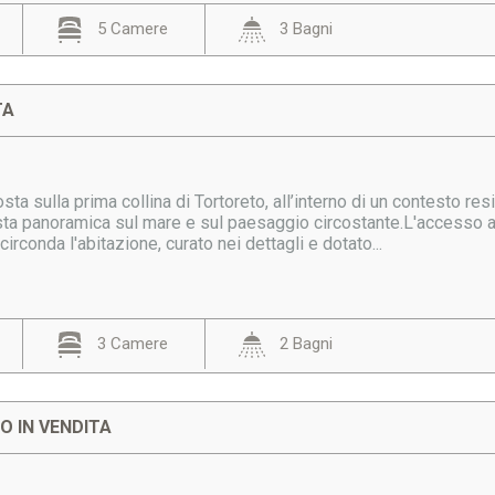
5 Camere
3 Bagni
TA
posta sulla prima collina di Tortoreto, all’interno di un contesto r
ta panoramica sul mare e sul paesaggio circostante.L'accesso all
irconda l'abitazione, curato nei dettagli e dotato...
3 Camere
2 Bagni
 IN VENDITA