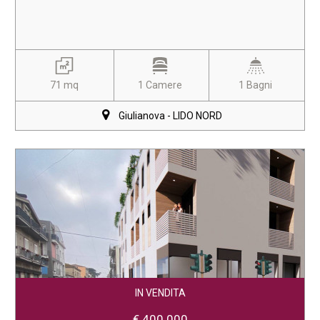
71 mq
1 Camere
1 Bagni
Giulianova - LIDO NORD
IN VENDITA
€ 400.000