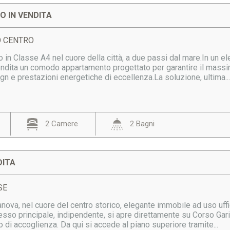
 IN VENDITA
DO CENTRO
 in Classe A4 nel cuore della città, a due passi dal mare.In un el
ndita un comodo appartamento progettato per garantire il massi
ign e prestazioni energetiche di eccellenza.La soluzione, ultima..
2 Camere
2 Bagni
DITA
SE
ianova, nel cuore del centro storico, elegante immobile ad uso uffi
sso principale, indipendente, si apre direttamente su Corso Ga
io di accoglienza. Da qui si accede al piano superiore tramite...