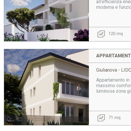
all’efficienza ene
moderna e funzio
120 mq
APPARTAMENTO
Giulianova - LI
Appartamento in v
massimo comfort a
luminosa zona gio
71 mq