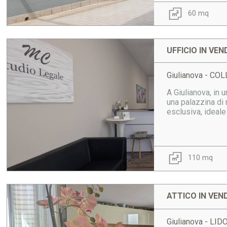
60 mq
UFFICIO IN VEN
Giulianova - C
A Giulianova, in 
una palazzina di
esclusiva, ideale 
110 mq
ATTICO IN VEN
Giulianova - LI