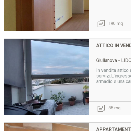
190 mq
ATTICO IN VEN
Giulianova - LI
In vendita attico
servizi.L'ingres
armadio e una cam
85 mq
APPARTAMENTO