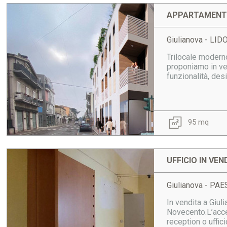
APPARTAMENTO
Giulianova - LI
Trilocale moderno
proponiamo in ve
funzionalità, des
95 mq
UFFICIO IN VEN
Giulianova - PAE
In vendita a Giul
Novecento.L’acce
reception o uffic