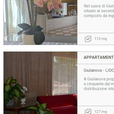
Nel cuore di Giul
situato al second
composto da ingr
113 mq
APPARTAMENTO
Giulianova - LI
A Giulianova prop
a cinquanta dal m
distribuzione int
127 mq