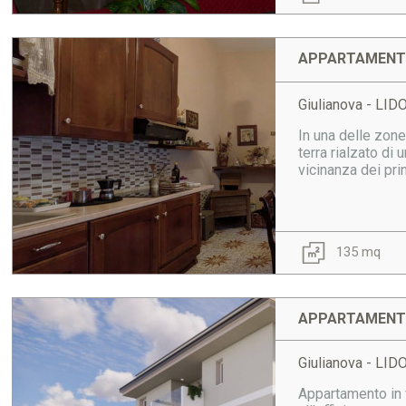
APPARTAMENTO
Giulianova - LI
In una delle zon
terra rialzato di
vicinanza dei prin
135 mq
APPARTAMENTO
Giulianova - LI
Appartamento in v