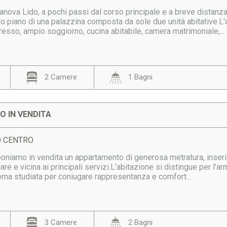
ianova Lido, a pochi passi dal corso principale e a breve distan
o piano di una palazzina composta da sole due unità abitative.L'
esso, ampio soggiorno, cucina abitabile, camera matrimoniale,...
2 Camere
1 Bagni
 IN VENDITA
DO CENTRO
oniamo in vendita un appartamento di generosa metratura, inserito
are e vicina ai principali servizi.L’abitazione si distingue per l’a
erna studiata per coniugare rappresentanza e comfort...
3 Camere
2 Bagni