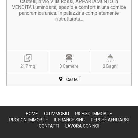
Castelli, bivio Villa Rossi, APPARTAMENTO in
VENDITA.Luminosità, spazio e comfort in una cornice
panoramica unica. In palazzina completamente
ristrutturata...
217 mq
3 Camere
2 Bagni
Castelli
HOME
GLI IMMOBILI
RICHIEDI IMMOBILE
PROPONI IMMOBILE
IL FRANCHISING
PERCHÉ AFFILIARSI
CONTATTI
LAVORA CON NOI